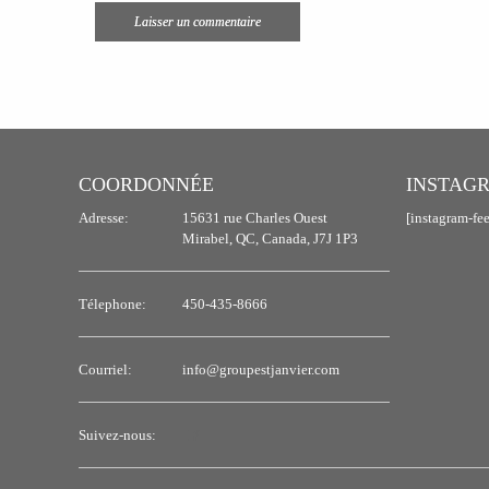
COORDONNÉE
INSTAG
Adresse:
15631 rue Charles Ouest
[instagram-fe
Mirabel, QC, Canada, J7J 1P3
Télephone:
450-435-8666
Courriel:
info@groupestjanvier.com
Suivez-nous: